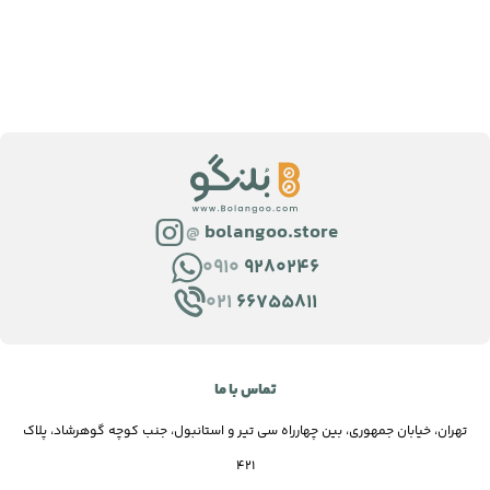
@
bolangoo.store
0910
9280246
021
66755811
تماس با ما
تهران، خیابان جمهوری، بین چهارراه سی تیر و استانبول، جنب کوچه گوهرشاد، پلاک
421